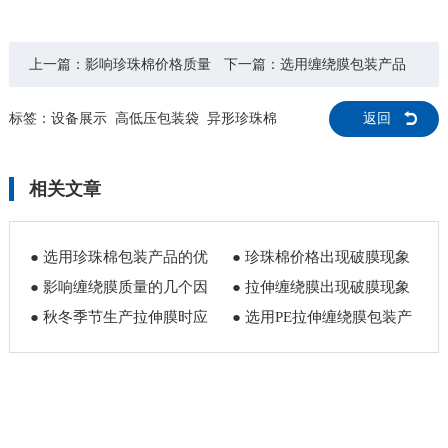
上一篇：
影响珍珠棉价格质量
下一篇：
选用缠绕膜包装产品
的几个因素
的优势在哪里
标签：
设备展示
高低压包装袋
异形珍珠棉
返回
相关文章
● 选用珍珠棉包装产品的优
● 珍珠棉价格出现破膜现象
势在哪里
● 影响缠绕膜质量的几个因
怎么解决
● 拉伸缠绕膜出现破膜现象
素是什么
● 秋冬季节生产拉伸膜时应
怎么解决
● 选用PE拉伸缠绕膜包装产
该注意什么
品的优势在哪里