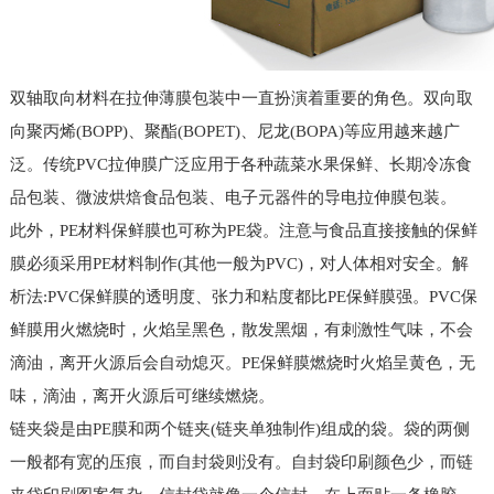
双轴取向材料在拉伸薄膜包装中一直扮演着重要的角色。双向取
向聚丙烯(BOPP)、聚酯(BOPET)、尼龙(BOPA)等应用越来越广
泛。传统PVC拉伸膜广泛应用于各种蔬菜水果保鲜、长期冷冻食
品包装、微波烘焙食品包装、电子元器件的导电拉伸膜包装。
此外，PE材料保鲜膜也可称为PE袋。注意与食品直接接触的保鲜
膜必须采用PE材料制作(其他一般为PVC)，对人体相对安全。解
析法:PVC保鲜膜的透明度、张力和粘度都比PE保鲜膜强。PVC保
鲜膜用火燃烧时，火焰呈黑色，散发黑烟，有刺激性气味，不会
滴油，离开火源后会自动熄灭。PE保鲜膜燃烧时火焰呈黄色，无
味，滴油，离开火源后可继续燃烧。
链夹袋是由PE膜和两个链夹(链夹单独制作)组成的袋。袋的两侧
一般都有宽的压痕，而自封袋则没有。自封袋印刷颜色少，而链